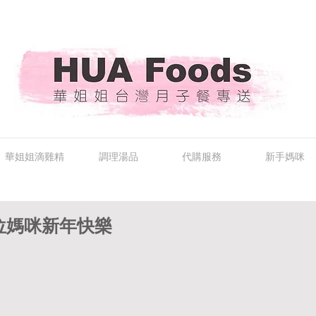
華姐姐滴雞精
調理湯品
代購服務
新手媽咪
位媽咪新年快樂