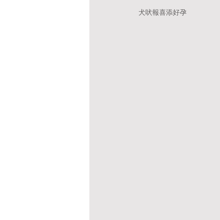
犬吠報喜添好孕