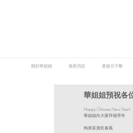
關於華姐姐
最新消息
產後月子餐
華姐姐預祝各
Happy Chinese New Year!
華姐姐向大家拜個早年
狗來富貴旺春風