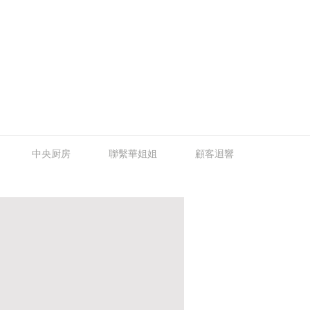
中央厨房
聯繫華姐姐
顧客迴響