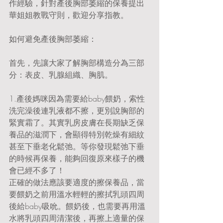
作經驗，針對產後胸部萎縮的保養提出
華姐姐教戰守則，歡迎分享指教。
如何避免產後胸部萎縮：
首先，先讓大家了解胸部構造分為三部
分：表皮、乳腺組織、胸肌。
1.產後媽咪因為需要給baby餵奶，索性
洗完澡後連乳液都不擦，更別說胸部的
緊實霜了。其實乳房皮膚在長期缺乏保
養品的滋潤下，會顯得特別乾燥有細紋
甚至下垂老化鬆弛。等你發現鬆弛下垂
的時候再保養，能夠回復原來樣子的機
會已經不多了！
正確的做法應該要適度的擦保養品，當
要餵奶之前用溫水輕輕的擦拭乳頭四周
後給baby吸吮。餵奶後，也需要再用溫
水將乳頭四周清潔後，再擦上適量的保