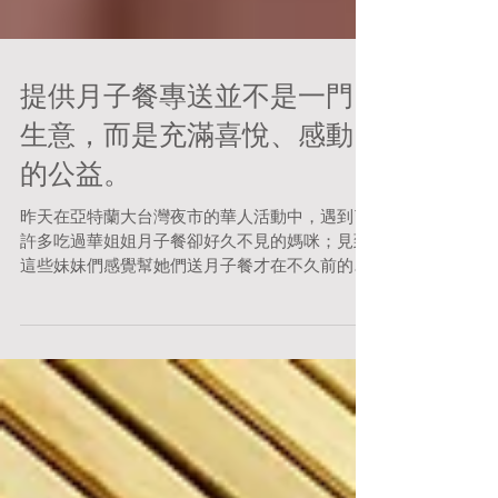
提供月子餐專送並不是一門
生意，而是充滿喜悅、感動
的公益。
昨天在亞特蘭大台灣夜市的華人活動中，遇到了
許多吃過華姐姐月子餐卻好久不見的媽咪；見到
這些妹妹們感覺幫她們送月子餐才在不久前的
事，而她們的小孩現在竟然已是七年級的中學
生，還有些人的小孩都小學了⋯4歲⋯3歲⋯2
歳⋯幾個月⋯baby還在肚子裡的（才剛訂餐），
你們謝謝我的照顧，我也...